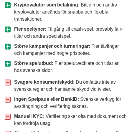
Kryptovalutor som betalning:
Bitcoin och andra
kryptovalutor används för snabba och flexibla
transaktioner.
Fler speltyper:
Tillgång till crash-spel, provably fair-
titlar och andra specialspel.
Större kampanjer och turneringar:
Fler tävlingar
och kampanjer med högre prispotter.
Större spelutbud:
Fler spelutvecklare och titlar än
hos svenska sidor.
Svagare konsumentskydd:
Du omfattas inte av
svenska regler och har sämre skydd vid tvister.
Ingen Spelpaus eller BankID:
Svenska verktyg för
avstängning och verifiering saknas.
Manuell KYC:
Verifiering sker ofta med dokument och
kan fördröja uttag.