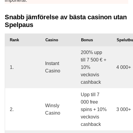
imponerar.
Snabb jämförelse av bästa casinon utan
Spelpaus
Rank
Casino
Bonus
Spelutb
200% upp
till 7 500 € +
Instant
1.
10%
4 000+
Casino
veckovis
cashback
Upp till 7
000 free
Winsly
2.
spins + 10%
3 000+
Casino
veckovis
cashback