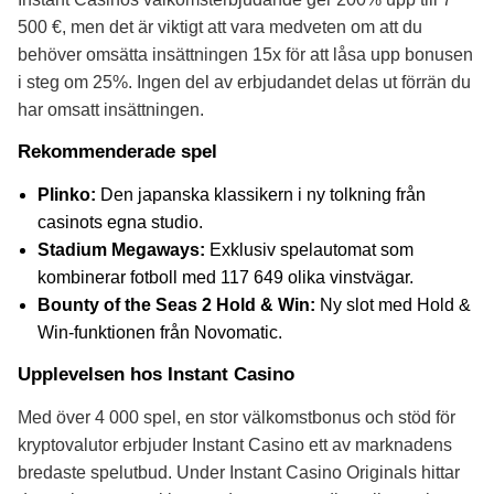
500 €, men det är viktigt att vara medveten om att du
behöver omsätta insättningen 15x för att låsa upp bonusen
i steg om 25%. Ingen del av erbjudandet delas ut förrän du
har omsatt insättningen.
Rekommenderade spel
Plinko:
Den japanska klassikern i ny tolkning från
casinots egna studio.
Stadium Megaways:
Exklusiv spelautomat som
kombinerar fotboll med 117 649 olika vinstvägar.
Bounty of the Seas 2 Hold & Win:
Ny slot med Hold &
Win-funktionen från Novomatic.
Upplevelsen hos Instant Casino
Med över 4 000 spel, en stor välkomstbonus och stöd för
kryptovalutor erbjuder Instant Casino ett av marknadens
bredaste spelutbud. Under Instant Casino Originals hittar