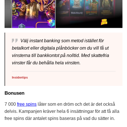
Välj instant banking som metod istället för
betalkort eller digitala plånböcker om du vill få ut
vinsterna till bankkontot på nolltid. Med skattefria
vinster får du behålla hela vinsten.
Insidertips
Bonusen
7 000
free spins
låter som en dröm och det är det också
delvis. Kampanjen kräver hela 6 insättningar för att få alla
free spins där antalet spins baseras på vad du sätter in.