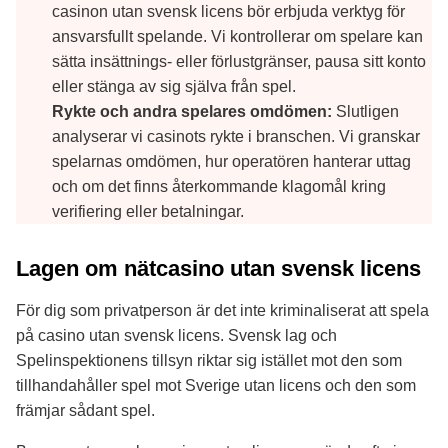
casinon utan svensk licens bör erbjuda verktyg för
ansvarsfullt spelande. Vi kontrollerar om spelare kan
sätta insättnings- eller förlustgränser, pausa sitt konto
eller stänga av sig själva från spel.
Rykte och andra spelares omdömen:
Slutligen
analyserar vi casinots rykte i branschen. Vi granskar
spelarnas omdömen, hur operatören hanterar uttag
och om det finns återkommande klagomål kring
verifiering eller betalningar.
Lagen om nätcasino utan svensk licens
För dig som privatperson är det inte kriminaliserat att spela
på casino utan svensk licens. Svensk lag och
Spelinspektionens tillsyn riktar sig istället mot den som
tillhandahåller spel mot Sverige utan licens och den som
främjar sådant spel.