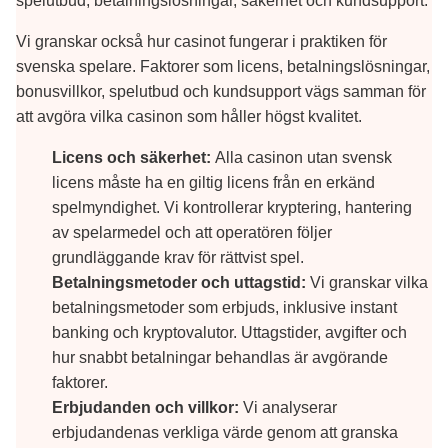
spelutbud, betalningslösningar, säkerhet och kundsupport.
Vi granskar också hur casinot fungerar i praktiken för
svenska spelare. Faktorer som licens, betalningslösningar,
bonusvillkor, spelutbud och kundsupport vägs samman för
att avgöra vilka casinon som håller högst kvalitet.
Licens och säkerhet:
Alla casinon utan svensk
licens måste ha en giltig licens från en erkänd
spelmyndighet. Vi kontrollerar kryptering, hantering
av spelarmedel och att operatören följer
grundläggande krav för rättvist spel.
Betalningsmetoder och uttagstid:
Vi granskar vilka
betalningsmetoder som erbjuds, inklusive instant
banking och kryptovalutor. Uttagstider, avgifter och
hur snabbt betalningar behandlas är avgörande
faktorer.
Erbjudanden och villkor:
Vi analyserar
erbjudandenas verkliga värde genom att granska