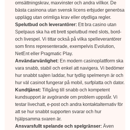
omsättningskrav, maxvinster och andra villkor. De
bästa casinona utan svensk licens erbjuder generösa
upplägg utan orimliga krav eller otydliga regler.
Spelutbud och leverantörer:
Ett bra casino utan
Spelpaus ska ha ett brett spelutbud med slots, bord-
och livespel. Vi tittar också på vilka spelleverantörer
som finns representerade, exempelvis Evolution,
NetEnt eller Pragmatic Play.
Användarvänlighet:
En modern casinoplattform ska
vara snabb, stabil och enkel att navigera. Vi bedömer
hur snabbt sajten laddar, hur tydlig spelmenyn är och
hur väl casinot fungerar på mobil, surfplatta och dator.
Kundtjänst:
Tillgång till snabb och kompetent
kundsupport är avgörande om problem uppstår. Vi
testar livechatt, e-post och andra kontaktalternativ för
att se hur snabbt supporten svarar och hur
hjälpsamma svaren är.
Ansvarsfullt spelande och spelgränser:
Även