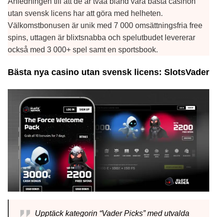
Anledningen till att de är tvåa bland våra bästa casinon
utan svensk licens har att göra med helheten.
Välkomstbonusen är unik med 7 000 omsättningsfria free
spins, uttagen är blixtsnabba och spelutbudet levererar
också med 3 000+ spel samt en sportsbook.
Bästa nya casino utan svensk licens: SlotsVader
Upptäck kategorin “Vader Picks” med utvalda